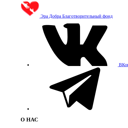
Эра Добра
Благотворительный фонд
ВКо
О НАС