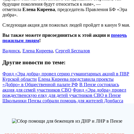
будущие поколения будут относиться к нам», —
отметила
Елена Киреева
, председатель Правления БФ «Эра
добра».
Следующая акция для пожилых людей пройдет в канун 9 мая.
Вы также можете присоединиться к этой акции и
помочь
пожилым людям
!
Вадинск
,
Елена Киреева
,
Сергей Беспалов
Другие новости по теме:
Фонд «Эра добра» провел серию гуманитарных акций в ПВР
Курской области
Елена Киреева представила проекты
«Добро» в Общественной палате РФ
В Пензе состоялась
акция для семей участников СВО
Фонд «Эра добра» провел
рождественскую елку для детей участников СВО в Пензе
Школьники Пензы собрали помощь для жителей Донбасса