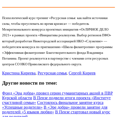
Психологический курс-тренинг «Ресурсная семья: как найти источники
силы, чтобы преуспевать во время кризиса» — победитель
Межрегионального конкурса проектных инициатив «ОтЛИЧНОЕ ДЕЛО
2021» в рамках проекта «Инициатива реализуема. Выбор регионов ПФО»
который разработан Нижегородской ассоциацией НКО «Служение» —
победителем конкурса по приглашению «Школа филантропии» программы
«Эффективная филантропия» Благотворительного фонда Владимира
Потанина. Проект реализуется в партнерстве с членами сети ресурсных
центров СО НКО Приволжского федерального округа.
Кристина Киреева
,
Ресурсная семья
,
Сергей Киреев
Другие новости по теме:
Фонд «Эра добра» провел серию гуманитарных акций в ПВР
Курской области
В Пензе подвели итоги проекта «Институт
счастливой семьи»
Состоялось финальное занятие курса
«Успешные родители»
В «Эре добра» провели занятие для
родителей «5 языков любви»
В Пензе стартовал новый курс
для родителей