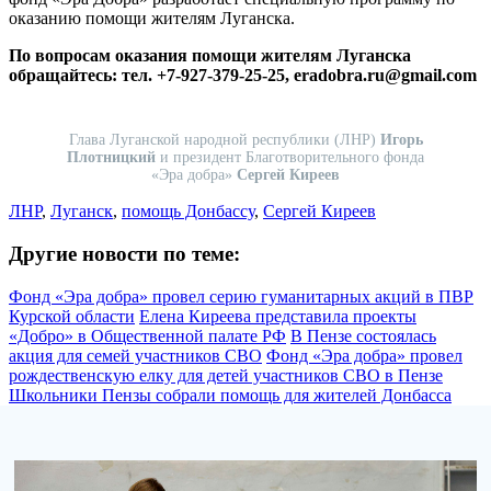
оказанию помощи жителям Луганска.
По вопросам оказания помощи жителям Луганска
обращайтесь: тел. +7-927-379-25-25, eradobra.ru@gmail.com
Глава Луганской народной республики (ЛНР)
Игорь
Плотницкий
и президент Благотворительного фонда
«Эра добра»
Сергей Киреев
ЛНР
,
Луганск
,
помощь Донбассу
,
Сергей Киреев
Другие новости по теме:
Фонд «Эра добра» провел серию гуманитарных акций в ПВР
Курской области
Елена Киреева представила проекты
«Добро» в Общественной палате РФ
В Пензе состоялась
акция для семей участников СВО
Фонд «Эра добра» провел
рождественскую елку для детей участников СВО в Пензе
Школьники Пензы собрали помощь для жителей Донбасса