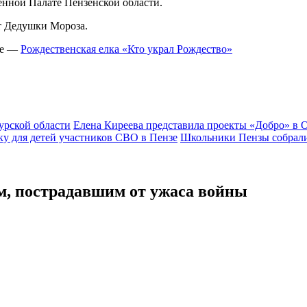
нной Палате Пензенской области.
т Дедушки Мороза.
ме —
Рождественская елка «Кто украл Рождество»
урской области
Елена Киреева представила проекты «Добро» в 
у для детей участников СВО в Пензе
Школьники Пензы собрали
м, пострадавшим от ужаса войны