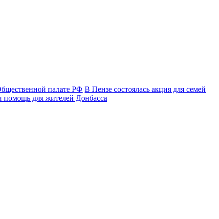
Общественной палате РФ
В Пензе состоялась акция для семей
 помощь для жителей Донбасса