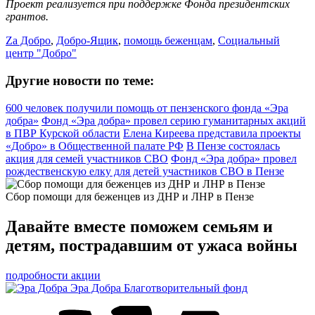
Проект реализуется при поддержке Фонда президентских
грантов.
Zа Добро
,
Добро-Ящик
,
помощь беженцам
,
Социальный
центр "Добро"
Другие новости по теме:
600 человек получили помощь от пензенского фонда «Эра
добра»
Фонд «Эра добра» провел серию гуманитарных акций
в ПВР Курской области
Елена Киреева представила проекты
«Добро» в Общественной палате РФ
В Пензе состоялась
акция для семей участников СВО
Фонд «Эра добра» провел
рождественскую елку для детей участников СВО в Пензе
Сбор помощи для беженцев из ДНР и ЛНР в Пензе
Давайте вместе поможем семьям и
детям, пострадавшим от ужаса войны
подробности акции
Эра Добра
Благотворительный фонд