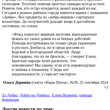
спонсоров. Поэтому помощь простых граждан всегда кстати.
Помочь тем, кто остро нуждается, может каждый из нас.
Сегодня в разных районах города имеются ящики с названием
«Добро». Все предметы из «добро-ящиков» сортируют
волонтёры. До получателей доходят вещи в достойном
состоянии, по сезону.
«Фонд помогает мирным жителям, вынужденным
бежать из: своих домов из-за боевых действий.
Помощь востребована не только среди украинцев
и русских Донбасса, но и среди россиян из
Курской и Белгородской областей. Люди
благодарны, что их не бросили, — говорит Елена.
Братские народы хотят расколоть. Это
невозможно! Мы едины, если есть неравнодушие
и любовь к ближнему. У беды нет
национальности, у горя нет паспорта».
Ольга Дарвина
(газета «Наша Пенза», №39, 25 сентября 2024
г.)
Zа Добро
,
Добро на Донбасс
,
Елена Киреева
,
помощь
беженцам
Другие новости по теме: