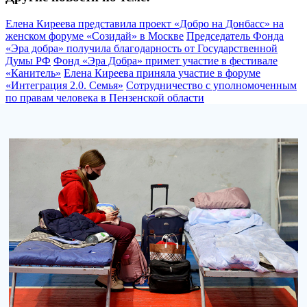
Елена Киреева представила проект «Добро на Донбасс» на
женском форуме «Созидай» в Москве
Председатель Фонда
«Эра добра» получила благодарность от Государственной
Думы РФ
Фонд «Эра Добра» примет участие в фестивале
«Канитель»
Елена Киреева приняла участие в форуме
«Интеграция 2.0. Семья»
Сотрудничество с уполномоченным
по правам человека в Пензенской области