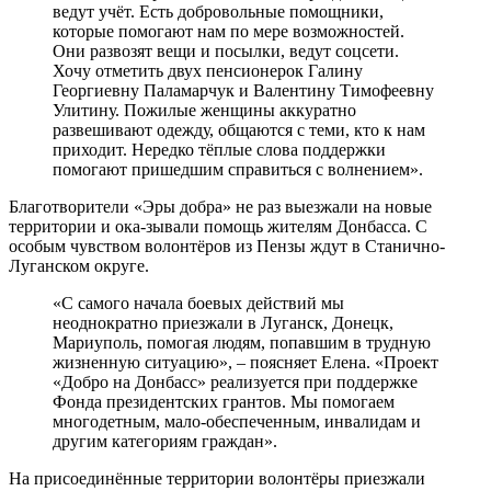
ведут учёт. Есть добровольные помощники,
которые помогают нам по мере возможностей.
Они развозят вещи и посылки, ведут соцсети.
Хочу отметить двух пенсионерок Галину
Георгиевну Паламарчук и Валентину Тимофеевну
Улитину. Пожилые женщины аккуратно
развешивают одежду, общаются с теми, кто к нам
приходит. Нередко тёплые слова поддержки
помогают пришедшим справиться с волнением».
Благотворители «Эры добра» не раз выезжали на новые
территории и ока-зывали помощь жителям Донбасса. С
особым чувством волонтёров из Пензы ждут в Станично-
Луганском округе.
«С самого начала боевых действий мы
неоднократно приезжали в Луганск, Донецк,
Мариуполь, помогая людям, попавшим в трудную
жизненную ситуацию», – поясняет Елена. «Проект
«Добро на Донбасс» реализуется при поддержке
Фонда президентских грантов. Мы помогаем
многодетным, мало-обеспеченным, инвалидам и
другим категориям граждан».
На присоединённые территории волонтёры приезжали