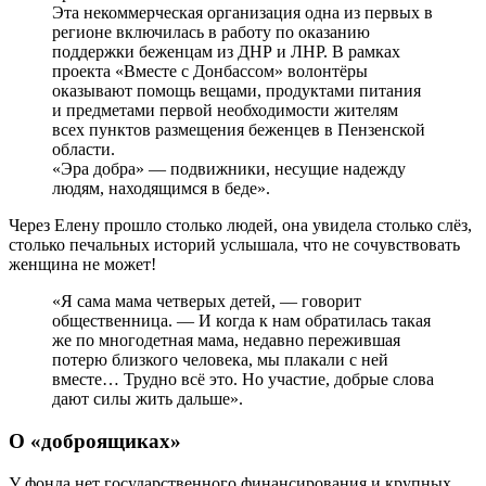
Эта некоммерческая организация одна из первых в
регионе включилась в работу по оказанию
поддержки беженцам из ДНР и ЛНР. В рамках
проекта «Вместе с Донбассом» волонтёры
оказывают помощь вещами, продуктами питания
и предметами первой необходимости жителям
всех пунктов размещения беженцев в Пензенской
области.
«Эра добра» — подвижники, несущие надежду
людям, находящимся в беде».
Через Елену прошло столько людей, она увидела столько слёз,
столько печальных историй услышала, что не сочувствовать
женщина не может!
«Я сама мама четверых детей, — говорит
общественница. — И когда к нам обратилась такая
же по многодетная мама, недавно пережившая
потерю близкого человека, мы плакали с ней
вместе… Трудно всё это. Но участие, добрые слова
дают силы жить дальше».
О «доброящиках»
У фонда нет государственного финансирования и крупных