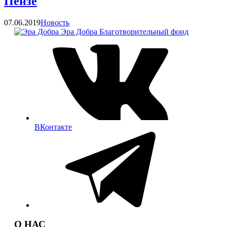
Пензе
Категории
07.06.2019
Новость
Эра Добра
Благотворительный фонд
ВКонтакте
О НАС