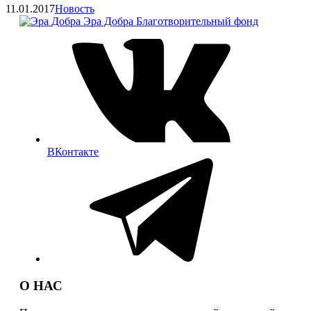
Категории
11.01.2017
Новость
Эра Добра
Благотворительный фонд
ВКонтакте
О НАС