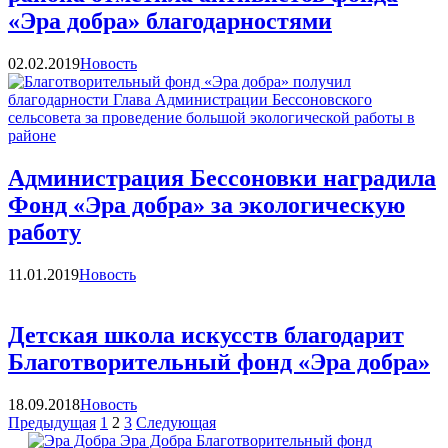
«Эра добра» благодарностями
Категории
02.02.2019
Новость
Администрация Бессоновки наградила
Фонд «Эра добра» за экологическую
работу
Категории
11.01.2019
Новость
Детская школа искусств благодарит
Благотворительный фонд «Эра добра»
Категории
18.09.2018
Новость
Навигация
Страница
Страница
Страница
Страница
Страница
Предыдущая
1
2
3
Следующая
Эра Добра
Благотворительный фонд