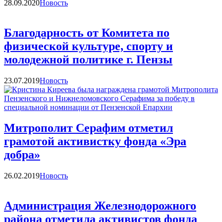
Категории
28.09.2020
Новость
Благодарность от Комитета по
физической культуре, спорту и
молодежной политике г. Пензы
Категории
23.07.2019
Новость
Митрополит Серафим отметил
грамотой активистку фонда «Эра
добра»
Категории
26.02.2019
Новость
Администрация Железнодорожного
района отметила активистов фонда