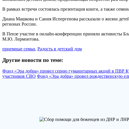
В рамках встречи состоялась презентация книги, а также семин
Диана Машкова и Сания Испергенова рассказали о жизни детей 
регионах России.
В Пензе участие в онлайн-конференции приняли активисты Бл
М.Ю. Лермонтова.
приемные семьи
,
Радость в детский дом
Другие новости по теме:
Фонд «Эра добра» провел серию гуманитарных акций в ПВР К
участников СВО
Фонд «Эра добра» провел рождественскую елк