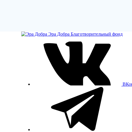
Эра Добра
Благотворительный фонд
ВКо