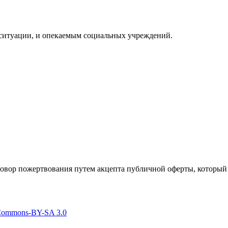
ситуации, и опекаемым социальных учреждений.
говор пожертвования путем акцепта публичной оферты, который
 Commons-BY-SA 3.0