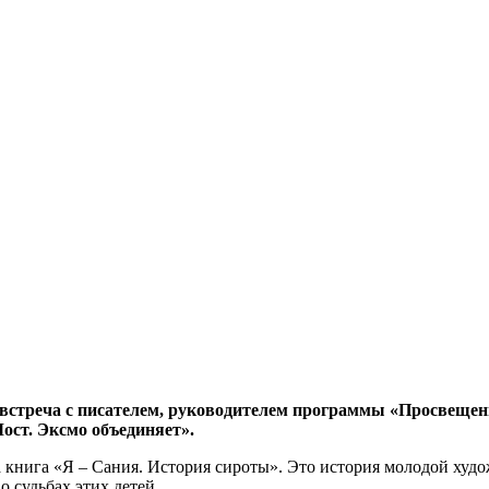
н-встреча с писателем, руководителем программы «Просвещ
ост. Эксмо объединяет».
 книга «Я – Сания. История сироты». Это история молодой худ
 судьбах этих детей.