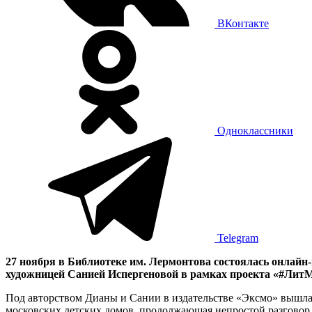
ВКонтакте
Одноклассники
Telegram
27 ноября в Библиотеке им. Лермонтова состоялась онлай
художницей Санией Испергеновой в рамках проекта «#ЛитМ
Под авторством Дианы и Сании в издательстве «Эксмо» вышла
московских детских домов, продолжающая непростой разговор о