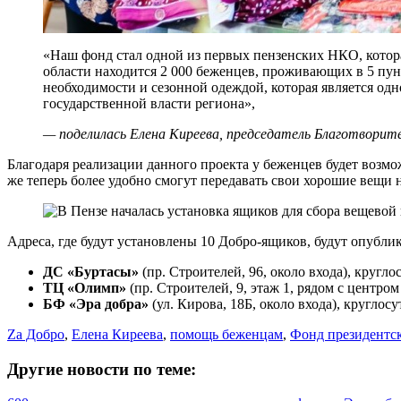
«Наш фонд стал одной из первых пензенских НКО, котор
области находится 2 000 беженцев, проживающих в 5 пу
необходимости и сезонной одеждой, которая является од
государственной власти региона»,
— поделилась Елена Киреева, председатель Благотворите
Благодаря реализации данного проекта у беженцев будет возм
же теперь более удобно смогут передавать свои хорошие вещи 
Адреса, где будут установлены 10 Добро-ящиков, будут опубли
ДС «Буртасы»
(пр. Строителей, 96, около входа), кругло
ТЦ «Олимп»
(пр. Строителей, 9, этаж 1, рядом с центром
БФ «Эра добра»
(ул. Кирова, 18Б, около входа), круглос
Zа Добро
,
Елена Киреева
,
помощь беженцам
,
Фонд президентс
Другие новости по теме: