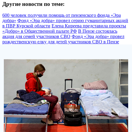
Другие новости по теме:
600 человек получили помощь от пензенского фонда «Эра
добра»
Фонд «Эра добра» провел серию гуманитарных акций
в ПВР Курской области
Елена Киреева представила проекты
«Добро» в Общественной палате РФ
В Пензе состоялась
акция для семей участников СВО
Фонд «Эра добра» провел
рождественскую елку для детей участников СВО в Пензе