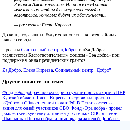
Романом Амстиславским. На наш взгляд ящики
максимально удобны для жертвователей и
волонтеров, которые будут их обслуживать»,
— рассказала Елена Киреева.
До конца года ящики будут установлены во всех районах
нашего города.
Проекты
Социальный центр «Добро»
и «Zа Добро»
реализуются Благотворительным фондом «Эра добра» при
поддержке Фонда президентских грантов.
Zа Добро
,
Елена Киреева
,
Социальный центр "Добро"
Другие новости по теме:
Фонд «Эра добра» провел серию гуманитарных акций в ПВР
Курской области
Елена Киреева представила проекты
«Добро» в Общественной палате РФ
В Пензе состоялась
акция для семей участников СВО
Фонд «Эра добра» провел
рождественскую елку для детей участников СВО в Пензе
Школьники Пензы собрали помощь для жителей Донбасса