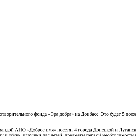
готворительного фонда «Эра добра» на Донбасс. Это будет 5 п
андой АНО «Доброе имя» посетят 4 города Донецкой и Луганско
 и обувь, игрушки для детей, предметы первой необходимости 