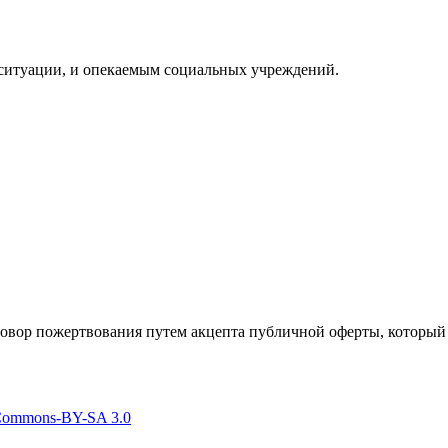
ситуации, и опекаемым социальных учреждений.
говор пожертвования путем акцепта публичной оферты, который
 Commons-BY-SA 3.0