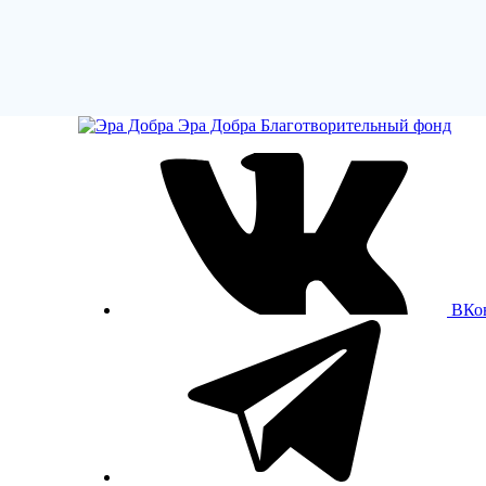
Эра Добра
Благотворительный фонд
ВКо