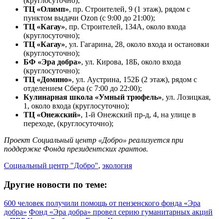
(круглосуточно);
ТЦ «Олимп»
, пр. Строителей, 9 (1 этаж), рядом с
пунктом выдачи Ozon (с 9:00 до 21:00);
ТЦ «Кагау»
, пр. Строителей, 134А, около входа
(круглосуточно);
ТЦ «Кагау»
, ул. Гагарина, 28, около входа и остановки
(круглосуточно);
БФ «Эра добра»
, ул. Кирова, 18Б, около входа
(круглосуточно);
ТЦ «Домино»
, ул. Аустрина, 152Б (2 этаж), рядом с
отделением Сбера (с 7:00 до 22:00);
Кулинарная школа «Умный трюфель»
, ул. Лозицкая,
1, около входа (круглосуточно);
ТЦ «Онежский»
, 1-й Онежский пр-д, 4, на улице в
переходе, (круглосуточно);
Проект Социальный центр «Добро» реализуется при
поддержке Фонда президентских грантов.
Социальный центр "Добро"
,
экология
Другие новости по теме:
600 человек получили помощь от пензенского фонда «Эра
добра»
Фонд «Эра добра» провел серию гуманитарных акций