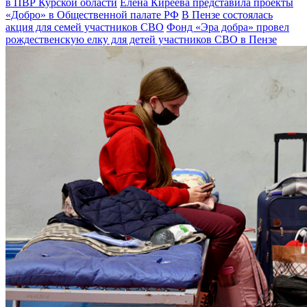
в ПВР Курской области
Елена Киреева представила проекты
«Добро» в Общественной палате РФ
В Пензе состоялась
акция для семей участников СВО
Фонд «Эра добра» провел
рождественскую елку для детей участников СВО в Пензе