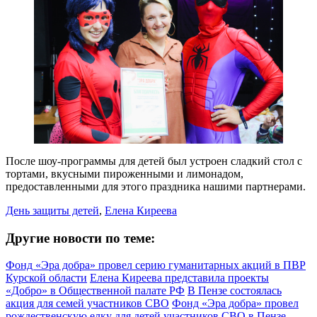
После шоу-программы для детей был устроен сладкий стол с
тортами, вкусными пироженными и лимонадом,
предоставленными для этого праздника нашими партнерами.
День защиты детей
,
Елена Киреева
Другие новости по теме:
Фонд «Эра добра» провел серию гуманитарных акций в ПВР
Курской области
Елена Киреева представила проекты
«Добро» в Общественной палате РФ
В Пензе состоялась
акция для семей участников СВО
Фонд «Эра добра» провел
рождественскую елку для детей участников СВО в Пензе