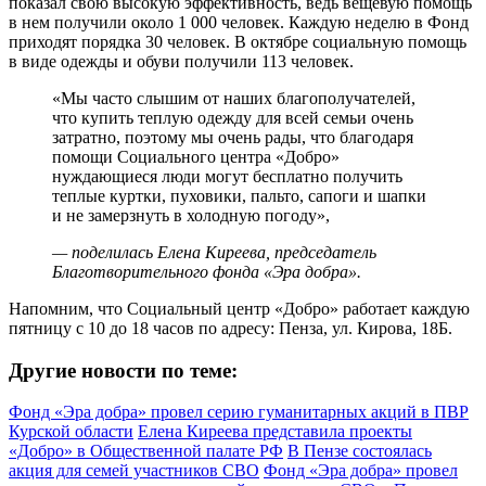
показал свою высокую эффективность, ведь вещевую помощь
в нем получили около 1 000 человек. Каждую неделю в Фонд
приходят порядка 30 человек. В октябре социальную помощь
в виде одежды и обуви получили 113 человек.
«Мы часто слышим от наших благополучателей,
что купить теплую одежду для всей семьи очень
затратно, поэтому мы очень рады, что благодаря
помощи Социального центра «Добро»
нуждающиеся люди могут бесплатно получить
теплые куртки, пуховики, пальто, сапоги и шапки
и не замерзнуть в холодную погоду»,
— поделилась Елена Киреева, председатель
Благотворительного фонда «Эра добра».
Напомним, что Социальный центр «Добро» работает каждую
пятницу с 10 до 18 часов по адресу: Пенза, ул. Кирова, 18Б.
Другие новости по теме:
Фонд «Эра добра» провел серию гуманитарных акций в ПВР
Курской области
Елена Киреева представила проекты
«Добро» в Общественной палате РФ
В Пензе состоялась
акция для семей участников СВО
Фонд «Эра добра» провел